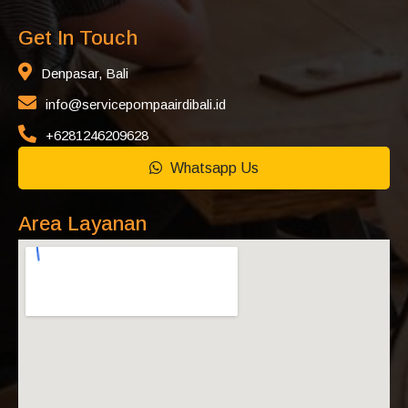
Get In Touch
Denpasar, Bali
info@servicepompaairdibali.id
+6281246209628
Whatsapp Us
Area Layanan