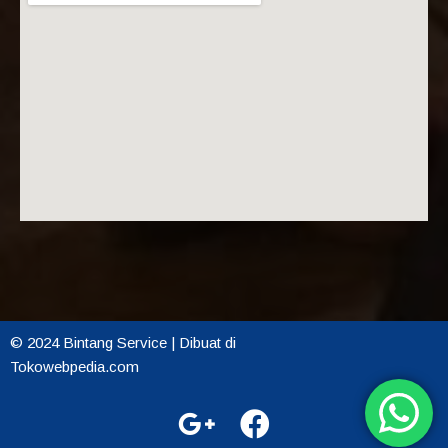
© 2024 Bintang Service | Dibuat di
Tokowebpedia.com